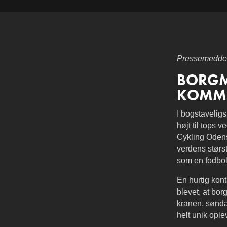
Pressemeddele
BORGME
KOMMU
I bogstaveli
højt til tops
Cykling Odens
verdens størs
som en fodbo
En hurtig kont
blevet, at bor
kranen, sønda
helt unik ople