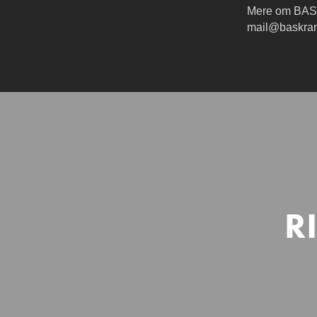
Mere om BAS k
mail@baskrane
R