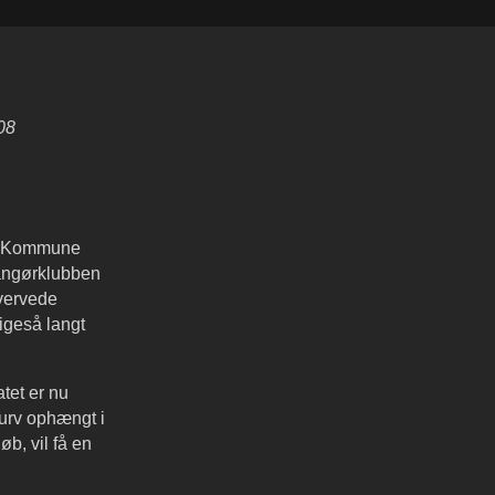
08
yn Kommune
rangørklubben
hvervede
igeså langt
tet er nu
 kurv ophængt i
b, vil få en