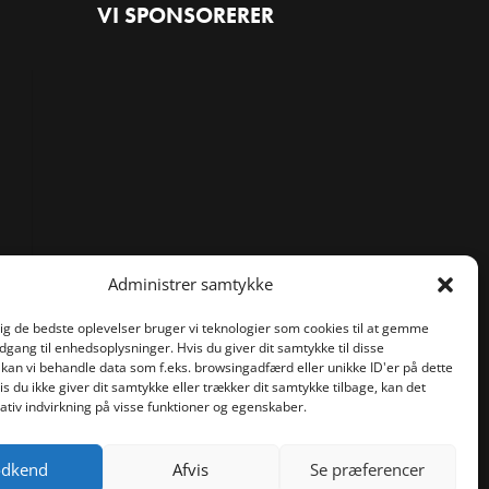
VI SPONSORERER
Administrer samtykke
dig de bedste oplevelser bruger vi teknologier som cookies til at gemme
adgang til enhedsoplysninger. Hvis du giver dit samtykke til disse
 kan vi behandle data som f.eks. browsingadfærd eller unikke ID'er på dette
s du ikke giver dit samtykke eller trækker dit samtykke tilbage, kan det
tiv indvirkning på visse funktioner og egenskaber.
dkend
Afvis
Se præferencer