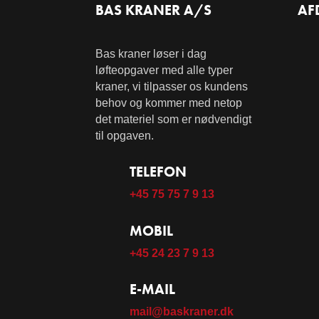
BAS KRANER A/S
AF
Bas kraner løser i dag
løfteopgaver med alle typer
kraner, vi tilpasser os kundens
behov og kommer med netop
det materiel som er nødvendigt
til opgaven.
TELEFON
+45 75 75 7 9 13
MOBIL
+45 24 23 7 9 13
E-MAIL
mail@baskraner.dk