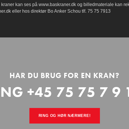
raner kan ses på www.baskraner.dk og billedmateriale kan rek
r.dk eller hos direktør Bo Anker Schou tlf. 75 75 7913
HAR DU BRUG FOR EN KRAN?
ING +45 75 75 7 9 
RING OG HØR NÆRMERE!