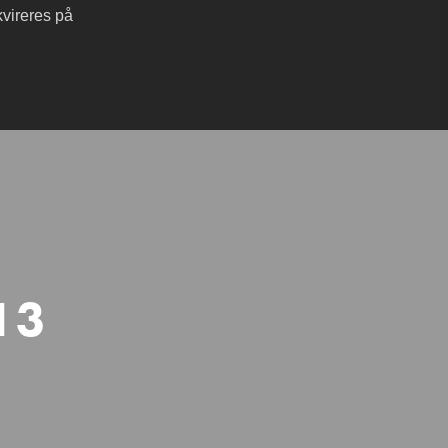
vireres på
13