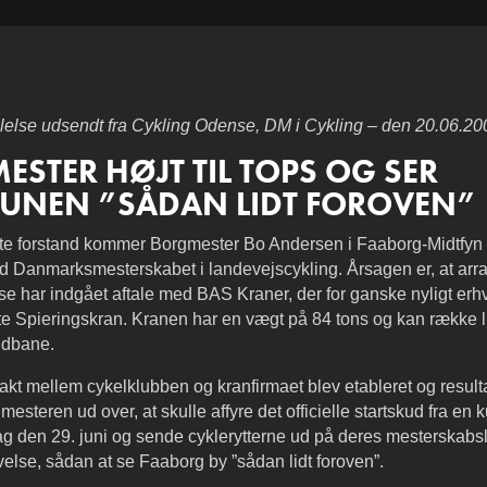
lse udsendt fra Cykling Odense, DM i Cykling – den 20.06.20
STER HØJT TIL TOPS OG SER
NEN ”SÅDAN LIDT FOROVEN”
gste forstand kommer Borgmester Bo Andersen i Faaborg-Midtf
 ved Danmarksmesterskabet i landevejscykling. Årsagen er, at ar
e har indgået aftale med BAS Kraner, der for ganske nyligt er
te Spieringskran. Kranen har en vægt på 84 tons og kan række l
ldbane.
akt mellem cykelklubben og kranfirmaet blev etableret og resulta
gmesteren ud over, at skulle affyre det officielle startskud fra en
g den 29. juni og sende cyklerytterne ud på deres mesterskabslø
velse, sådan at se Faaborg by ”sådan lidt foroven”.