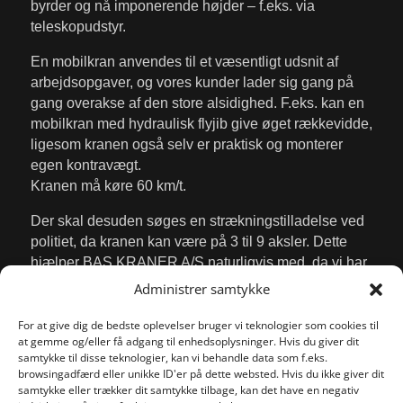
byrder og nå imponerende højder – f.eks. via
teleskopudstyr.
En mobilkran anvendes til et væsentligt udsnit af
arbejdsopgaver, og vores kunder lader sig gang på
gang overakse af den store alsidighed. F.eks. kan en
mobilkran med hydraulisk flyjib give øget rækkevidde,
ligesom kranen også selv er praktisk og monterer
egen kontravægt.
Kranen må køre 60 km/t.
Der skal desuden søges en strækningstilladelse ved
politiet, da kranen kan være på 3 til 9 aksler. Dette
hjælper BAS KRANER A/S naturligvis med, da vi har
stor erfaring inden for området.
Administrer samtykke
For at give dig de bedste oplevelser bruger vi teknologier som cookies til
at gemme og/eller få adgang til enhedsoplysninger. Hvis du giver dit
samtykke til disse teknologier, kan vi behandle data som f.eks.
browsingadfærd eller unikke ID'er på dette websted. Hvis du ikke giver dit
VI KLARER OPGAVEN
samtykke eller trækker dit samtykke tilbage, kan det have en negativ